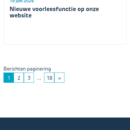
19 juni 2026
Nieuwe voorleesfunctie op onze
website
Berichten paginering
1
2
3
…
18
»