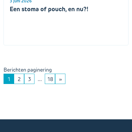
3 juni 2026
Een stoma of pouch, en nu?!
Berichten paginering
1
2
3
…
18
»