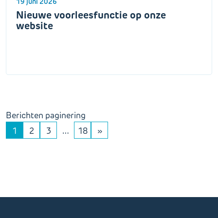
19 juni 2026
Nieuwe voorleesfunctie op onze
website
Berichten paginering
1
2
3
…
18
»