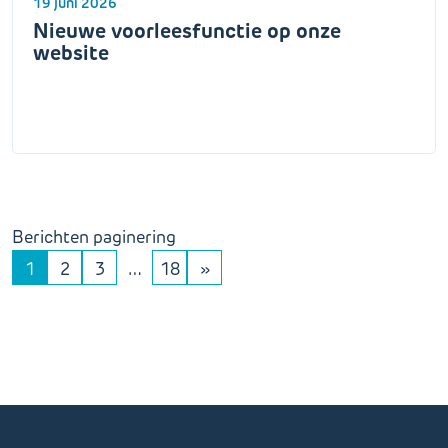
19 juni 2026
Nieuwe voorleesfunctie op onze
website
Berichten paginering
1
2
3
…
18
»