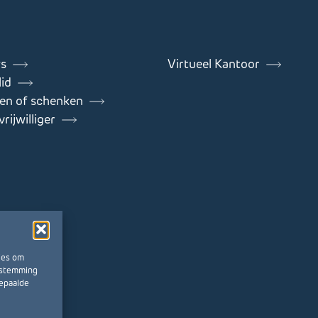
s
Virtueel Kantoor
id
en of schenken
rijwilliger
ies om
oestemming
bepaalde