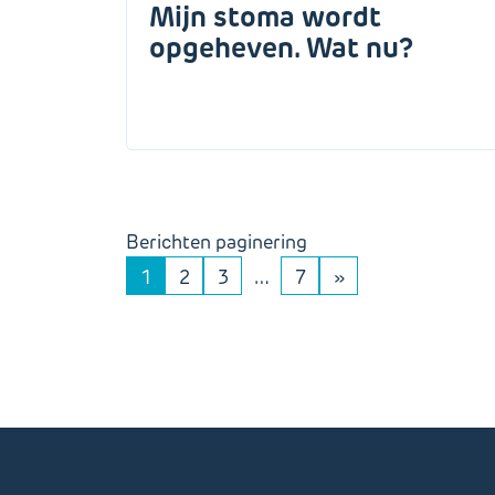
Mijn stoma wordt
opgeheven. Wat nu?
Berichten paginering
1
2
3
…
7
»