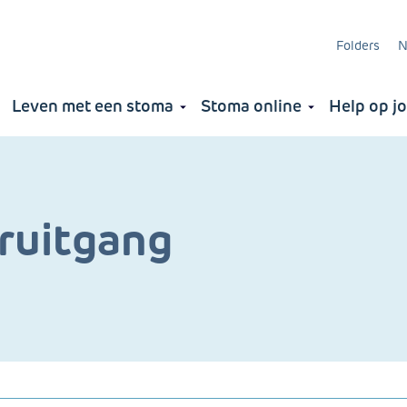
Folders
N
Leven met een stoma
Stoma online
Help op j
ng
a
ruitgang