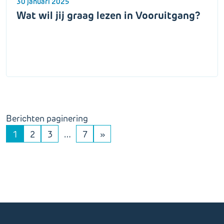
30 januari 2025
Wat wil jij graag lezen in Vooruitgang?
Berichten paginering
1
2
3
…
7
»