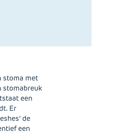
n stoma met
n stomabreuk
tstaat een
t. Er
eshes’ de
entief een