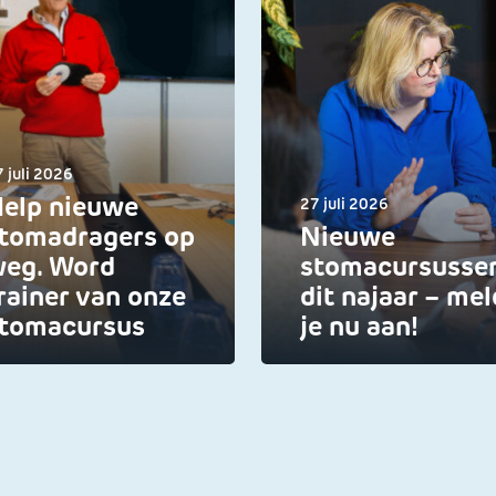
 juli 2026
elp nieuwe
27 juli 2026
tomadragers op
Nieuwe
eg. Word
stomacursusse
rainer van onze
dit najaar – mel
tomacursus
je nu aan!