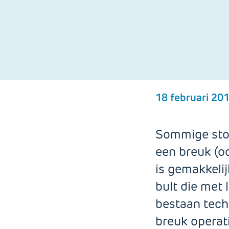
hulpmiddelen
kinderen
Steun ons structureel
Stomazorg
Lotgenotencontact in
Nadenken over nalaten
Facebookgroepen
Lidmaatschap met
Niet meer op de potcast
belastingvoordeel
18 februari 20
Sommige sto
een breuk (o
is gemakkeli
bult die met 
bestaan tech
breuk operati