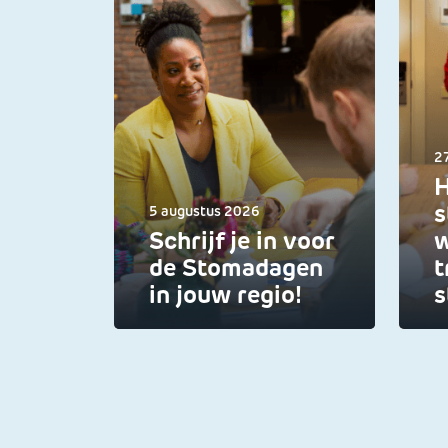
27
H
s
5 augustus 2026
Schrijf je in voor
w
de Stomadagen
t
in jouw regio!
s