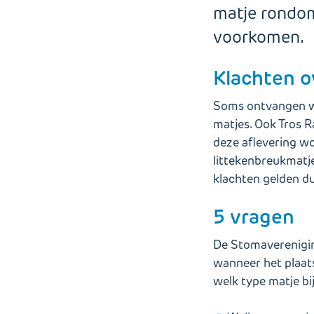
matje rondo
voorkomen.
Klachten 
Soms ontvangen wi
matjes. Ook Tros 
deze aflevering wo
littekenbreukmatj
klachten gelden du
5 vragen
De Stomavereniging
wanneer het plaat
welk type matje bi