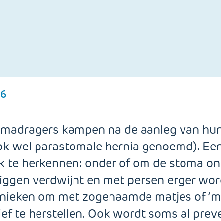
16
madragers kampen na de aanleg van hu
ok wel parastomale hernia genoemd). Ee
jk te herkennen: onder of om de stoma on
liggen verdwijnt en met persen erger word
nieken om met zogenaamde matjes of ‘m
ef te herstellen. Ook wordt soms al prev