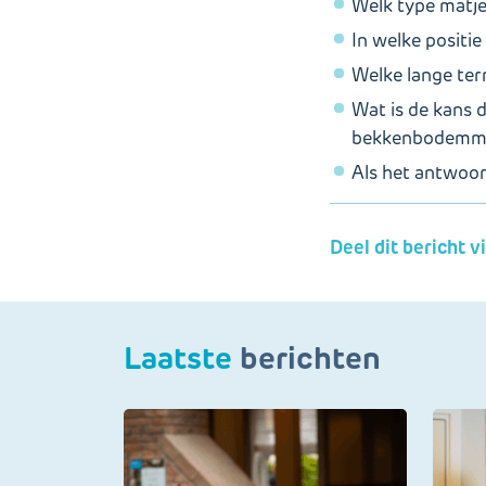
Welk type matje
In welke positi
Welke lange term
Wat is de kans d
bekkenbodemma
Als het antwoord
Deel dit bericht v
Laatste
berichten