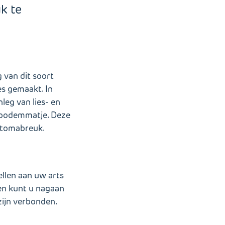
k te
 van dit soort
s gemaakt. In
eg van lies- en
nbodemmatje. Deze
 stomabreuk.
ellen aan uw arts
en kunt u nagaan
 zijn verbonden.