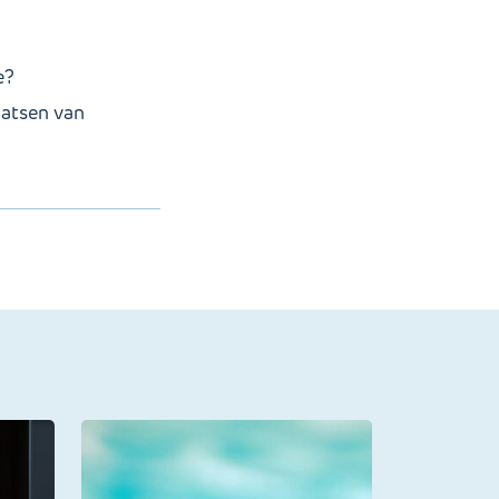
e?
aatsen van