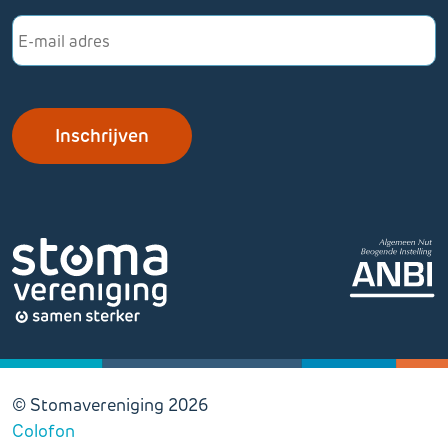
E-
mailadres
© Stomavereniging 2026
Colofon