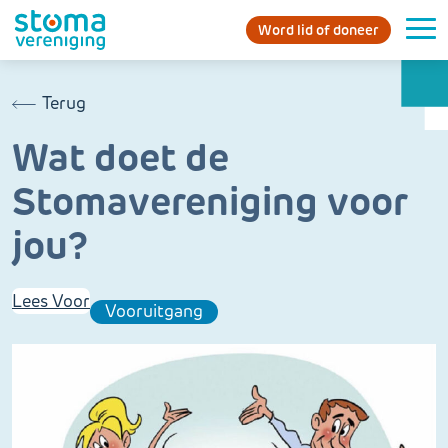
Word lid of doneer
Terug
Wat doet de
Stomavereniging voor
jou?
Lees Voor
Vooruitgang