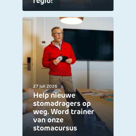
regio!
27 juli 2026
Help nieuwe
stomadragers op
weg. Word trainer
van onze
stomacursus