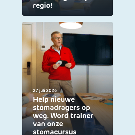
regio!
27 juli 2026
Help nieuwe
stomadragers op
weg. Word trainer
van onze
stomacursus