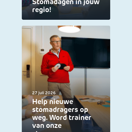
Stomadagen in jouw
regio!
27 juli 2026
Help nieuwe
stomadragers op
weg. Word trainer
van onze