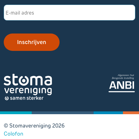
E-
mailadres
© Stomavereniging 2026
Colofon