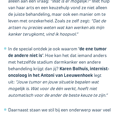
alleen aan één vraag:
“Wat is er mogelijk?”
Met hulp
van haar arts en een keuzehulp vond ze niet alleen
de juiste behandeling, maar ook een manier om te
leven met onzekerheid. Zoals ze zelf zegt:
“Dat de
artsen nu precies weten wat kan werken als mijn
kanker terugkomt, vind ik hoopvol.”
‘de ene tumor
In de special ontdek je ook waarom
de andere niet is’
. Hoe kan het dat iemand anders
met hetzelfde stadium darmkanker een andere
Karen Bolhuis, internist-
behandeling krijgt dan jij?
oncoloog in het Antoni van Leeuwenhoek
legt
uit:
“Jouw tumor en jouw situatie bepalen wat
mogelijk is. Wat voor de één werkt, hoeft niet
automatisch voor de ander de beste keuze te zijn.”
Daarnaast staan we stil bij een onderwerp waar veel