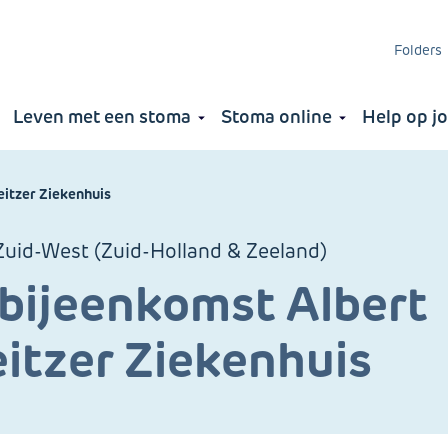
Folders
Leven met een stoma
Stoma online
Help op j
ng
a
itzer Ziekenhuis
Zuid-West (Zuid-Holland & Zeeland)
bijeenkomst Albert
itzer Ziekenhuis