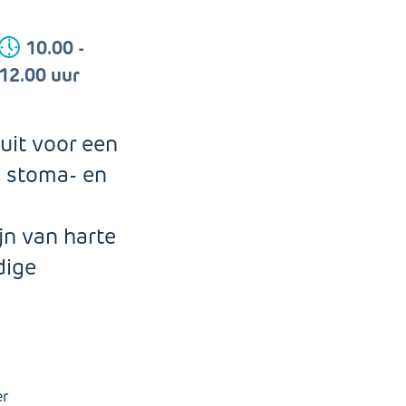
10.00 -
12.00 uur
uit voor een
 stoma- en
jn van harte
dige
er