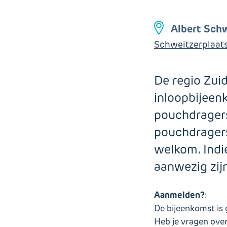
hulpmiddelen
kinderen
Steun ons structureel
Stomazorg
Lotgenotencontact in
Nadenken over nalaten
Albert Schw
Facebookgroepen
Schweitzerplaats
Lidmaatschap met
Niet meer op de potcast
belastingvoordeel
De regio Zui
inloopbijeen
pouchdragers
pouchdragers
welkom. Indi
aanwezig zij
Aanmelden?
:
De bijeenkomst is g
Heb je vragen ov