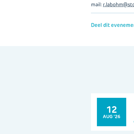
mail:
r.labohm@sto
Deel dit eveneme
12
AUG '26