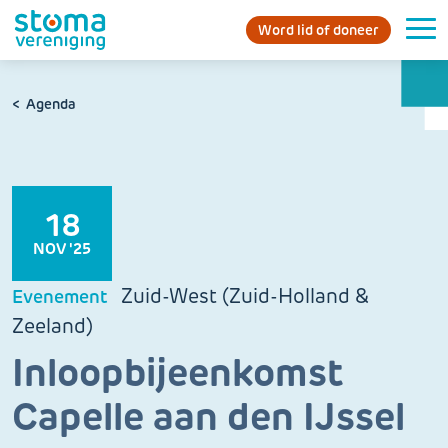
Word lid of doneer
Agenda
18
NOV '25
Zuid-West (Zuid-Holland &
Evenement
Zeeland)
Inloopbijeenkomst
Capelle aan den IJssel