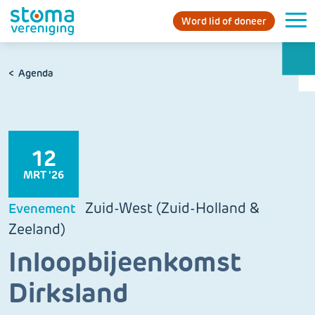
Word lid of doneer
Agenda
12
MRT '26
Zuid-West (Zuid-Holland &
Evenement
Zeeland)
Inloopbijeenkomst
Dirksland