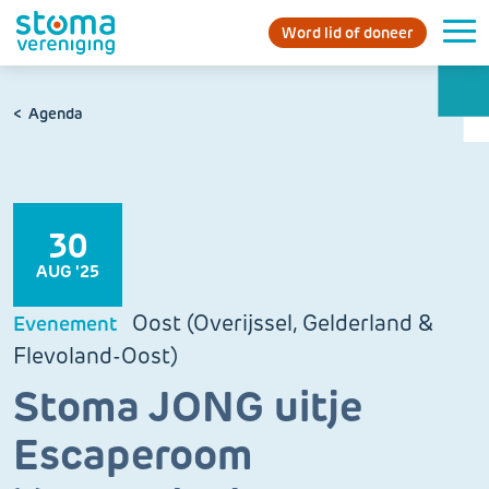
Word lid of doneer
Agenda
30
AUG '25
Oost (Overijssel, Gelderland &
Evenement
Flevoland-Oost)
Stoma JONG uitje
Escaperoom