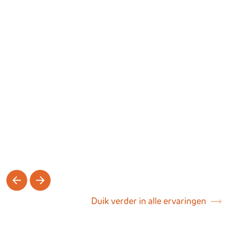
Ik was letterlijk moe van het
Mijn stoma is ee
ziek zijn
Gilbert heeft een
Marthy heeft een
ileostoma
urinestoma
Duik verder in alle ervaringen