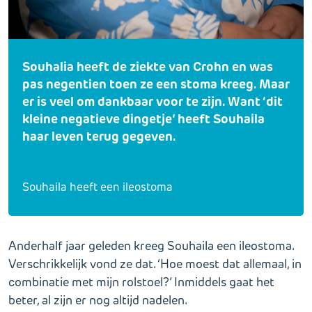
Souhalia heeft de ziekte van Crohn en was
pas negentien toen ze een stoma kreeg. Maar
er is veel om dankbaar voor te zijn. Want ‘dit
kleine negatieve dingetje’ heeft Souhaila
haar leven terug gegeven.
Souhaila heeft een ileostoma
Anderhalf jaar geleden kreeg Souhaila een ileostoma.
Verschrikkelijk vond ze dat. ‘Hoe moest dat allemaal, in
combinatie met mijn rolstoel?’ Inmiddels gaat het
beter, al zijn er nog altijd nadelen.