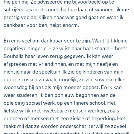
hielpen mij. Ze adviseerde me bijvoorbeeld op te
schrijven als ik iets goed had gedaan of wanneer ik me
prettig voelde. Kijken naar wat goed gaat en waar ik
dankbaar voor ben, helpt enorm.’
En er is veel om dankbaar voor te zijn. Want ‘dit kleine
negatieve dingetje’ – ze wijst naar haar stoma – heeft
Souhaila haar leven terug gegeven. ‘Ik kan weer
afspreken met vriendinnen, en met mijn neefje en
nichtje naar de speeltuin. Ik zie de kinderen van mijn
oudere zussen zo vaak mogelijk, ze zijn sowieso elke
woensdag bij ons als mijn moeder oppast. En ik kan
weer studeren, ik ben opnieuw begonnen aan de
opleiding sociaal werk, op een fijnere school. Het
liefste wil ik met kwetsbare mensen werken, zoals
ouderen of mensen met een ziekte of beperking. Het
raakt mij dat ze worden onderschat, terwijl ze zoveel
meer kunnen dan wordt gedacht. Ik wil dat ze zichzelf