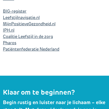
BIG-register
Leefstijlnavigatie.nl
MijnPositieveGezondheid.nl
IPH.nl
Coalitie Leefstijl in de zorg
Pharos
Patiëntenfederatie Nederland
Klaar om te beginnen?
Begin rustig en luister naar je lichaam – elke