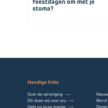
feestdagen om met je
stoma?
Handige links
Over de vereniging
Nieuw
Dit doen wij voor jou
Word l
Help op jouw manier
Doner