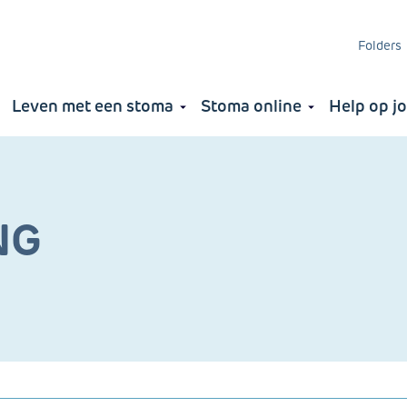
Folders
Leven met een stoma
Stoma online
Help op j
ng
a
NG