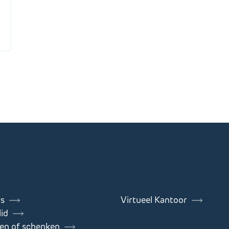
s
Virtueel Kantoor
id
en of schenken